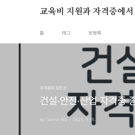
본문 바로가기
교육비 지원과 자격증에서
홈
태그
방명록
자격증의 모든것
건설·안전·산업 자격증 
by Taerok 에듀
2025. 9. 18.